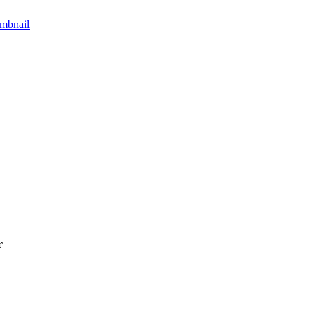
mbnail
r