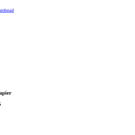
mbnail
apier
5